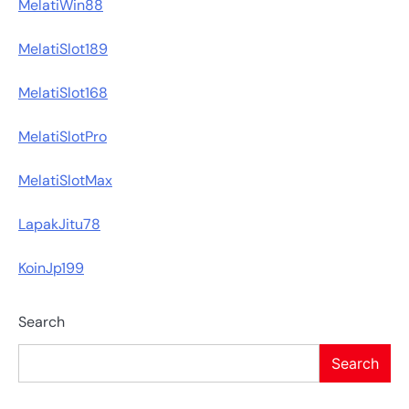
MelatiWin88
MelatiSlot189
MelatiSlot168
MelatiSlotPro
MelatiSlotMax
LapakJitu78
KoinJp199
Search
Search