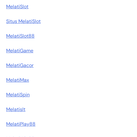
MelatiSlot
Situs MelatiSlot
MelatiSlot88
MelatiGame
MelatiGacor
MelatiMax
MelatiSpin
Melatislt
MelatiPlay88