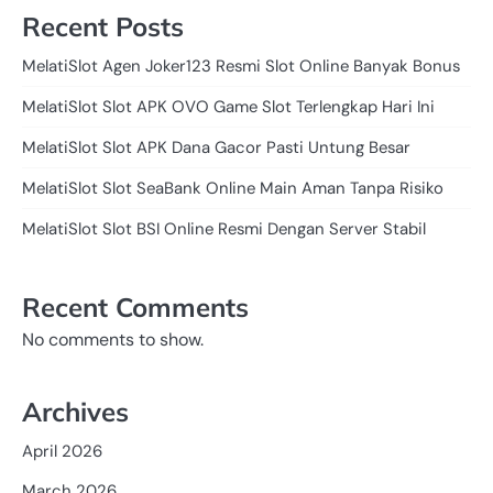
Recent Posts
MelatiSlot Agen Joker123 Resmi Slot Online Banyak Bonus
MelatiSlot Slot APK OVO Game Slot Terlengkap Hari Ini
MelatiSlot Slot APK Dana Gacor Pasti Untung Besar
MelatiSlot Slot SeaBank Online Main Aman Tanpa Risiko
MelatiSlot Slot BSI Online Resmi Dengan Server Stabil
Recent Comments
No comments to show.
Archives
April 2026
March 2026