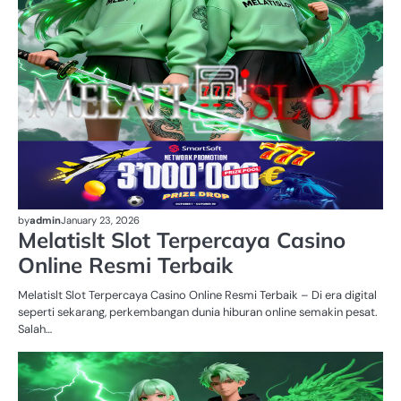
by
admin
January 23, 2026
Melatislt Slot Terpercaya Casino
Online Resmi Terbaik
Melatislt Slot Terpercaya Casino Online Resmi Terbaik – Di era digital
seperti sekarang, perkembangan dunia hiburan online semakin pesat.
Salah…
ME
ME
ME