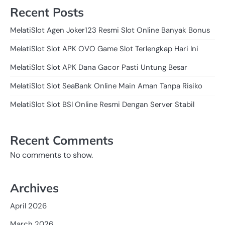
Recent Posts
MelatiSlot Agen Joker123 Resmi Slot Online Banyak Bonus
MelatiSlot Slot APK OVO Game Slot Terlengkap Hari Ini
MelatiSlot Slot APK Dana Gacor Pasti Untung Besar
MelatiSlot Slot SeaBank Online Main Aman Tanpa Risiko
MelatiSlot Slot BSI Online Resmi Dengan Server Stabil
Recent Comments
No comments to show.
Archives
April 2026
March 2026