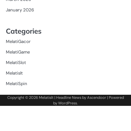
January 2026
Categories
MelatiGacor
MelatiGame
MelatiSlot
Melatislt
MelatiSpin
Copyright © 2026
Melatislt
| Headline News by
Ascendoor
| Powered
by
WordPress
.