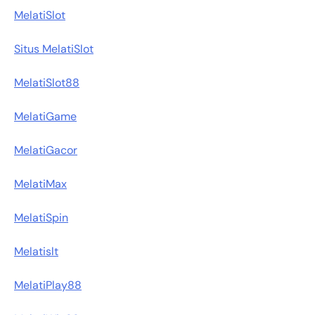
MelatiSlot
Situs MelatiSlot
MelatiSlot88
MelatiGame
MelatiGacor
MelatiMax
MelatiSpin
Melatislt
MelatiPlay88