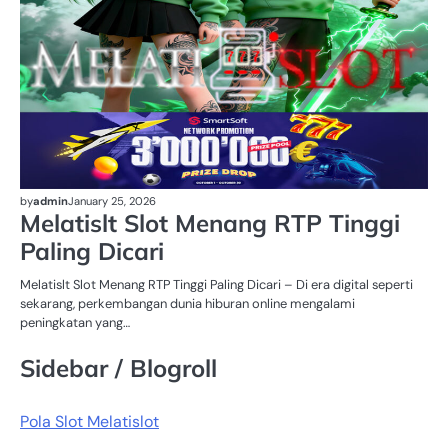
by
admin
January 25, 2026
Melatislt Slot Menang RTP Tinggi
Paling Dicari
Melatislt Slot Menang RTP Tinggi Paling Dicari – Di era digital seperti
sekarang, perkembangan dunia hiburan online mengalami
peningkatan yang…
Sidebar / Blogroll
Pola Slot Melatislot