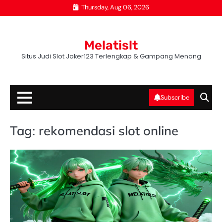
Skip
Thursday, Aug 06, 2026
to
content
Melatislt
Situs Judi Slot Joker123 Terlengkap & Gampang Menang
Subscribe
Tag:
rekomendasi slot online
ME
ME
ME
ME
ME