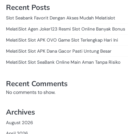
Recent Posts
Slot Seabank Favorit Dengan Akses Mudah Melatislot
MelatiSlot Agen Joker123 Resmi Slot Online Banyak Bonus
MelatiSlot Slot APK OVO Game Slot Terlengkap Hari Ini
MelatiSlot Slot APK Dana Gacor Pasti Untung Besar
MelatiSlot Slot SeaBank Online Main Aman Tanpa Risiko
Recent Comments
No comments to show.
Archives
August 2026
April 2026