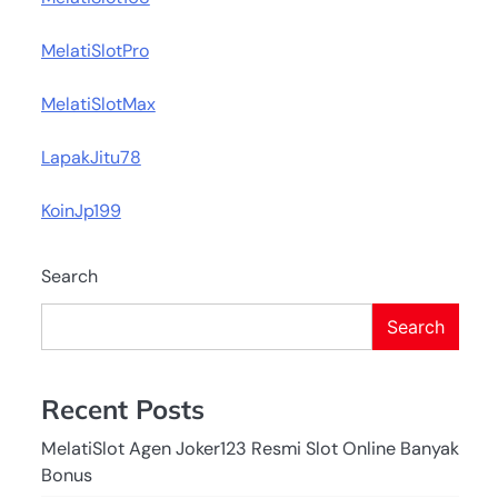
MelatiSlotPro
MelatiSlotMax
LapakJitu78
KoinJp199
Search
Search
Recent Posts
MelatiSlot Agen Joker123 Resmi Slot Online Banyak
Bonus