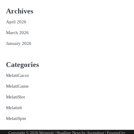
Archives
April 2026
March 2026
January 2026
Categories
MelatiGacor
MelatiGame
MelatiSlot
Melatislt
MelatiSpin
Copyright © 2026
Melatislt
| Headline News by
Ascendoor
| Powered by