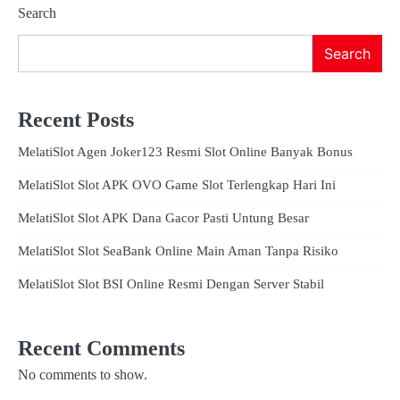
Search
Search
Recent Posts
MelatiSlot Agen Joker123 Resmi Slot Online Banyak Bonus
MelatiSlot Slot APK OVO Game Slot Terlengkap Hari Ini
MelatiSlot Slot APK Dana Gacor Pasti Untung Besar
MelatiSlot Slot SeaBank Online Main Aman Tanpa Risiko
MelatiSlot Slot BSI Online Resmi Dengan Server Stabil
Recent Comments
No comments to show.