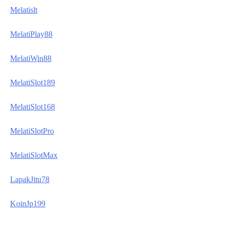
Melatislt
MelatiPlay88
MelatiWin88
MelatiSlot189
MelatiSlot168
MelatiSlotPro
MelatiSlotMax
LapakJitu78
KoinJp199