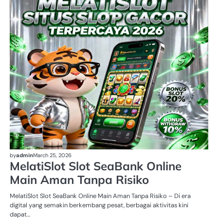
ME
ME
ME
by
admin
March 25, 2026
MelatiSlot Slot SeaBank Online
Main Aman Tanpa Risiko
MelatiSlot Slot SeaBank Online Main Aman Tanpa Risiko – Di era
digital yang semakin berkembang pesat, berbagai aktivitas kini
dapat…