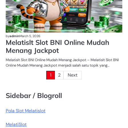
by
admin
March 5, 2026
Melatislt Slot BNI Online Mudah
Menang Jackpot
Melatislt Slot BNI Online Mudah Menang Jackpot – Melatislt Slot BNI
Online Mudah Menang Jackpot menjadi salah satu topik yang…
Posts
1
2
Next
pagination
Sidebar / Blogroll
Pola Slot Melatislot
MelatiSlot