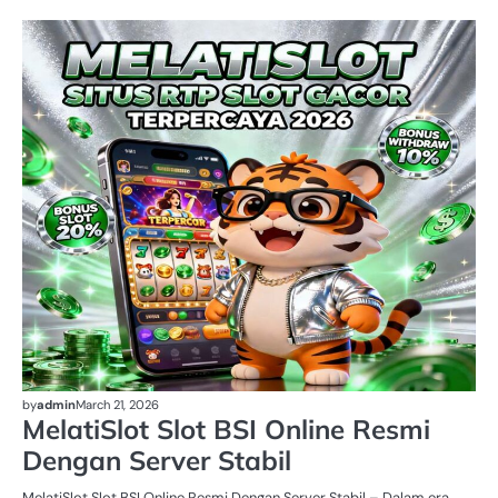
ME
ME
ME
ME
ME
by
admin
March 21, 2026
MelatiSlot Slot BSI Online Resmi
Dengan Server Stabil
MelatiSlot Slot BSI Online Resmi Dengan Server Stabil – Dalam era