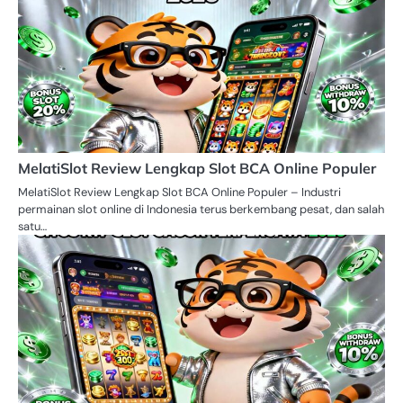
MelatiSlot Review Lengkap Slot BCA Online Populer
MelatiSlot Review Lengkap Slot BCA Online Populer – Industri
permainan slot online di Indonesia terus berkembang pesat, dan salah
satu…