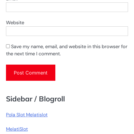
Website
Save my name, email, and website in this browser for
the next time I comment.
Sidebar / Blogroll
Pola Slot Melatislot
MelatiSlot