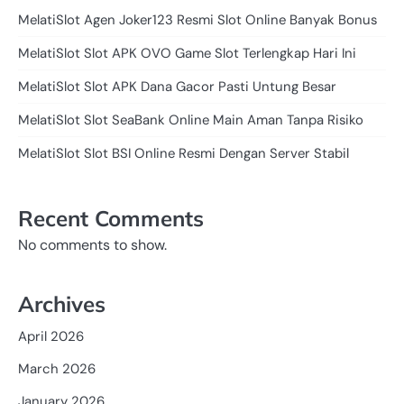
MelatiSlot Agen Joker123 Resmi Slot Online Banyak Bonus
MelatiSlot Slot APK OVO Game Slot Terlengkap Hari Ini
MelatiSlot Slot APK Dana Gacor Pasti Untung Besar
MelatiSlot Slot SeaBank Online Main Aman Tanpa Risiko
MelatiSlot Slot BSI Online Resmi Dengan Server Stabil
Recent Comments
No comments to show.
Archives
April 2026
March 2026
January 2026