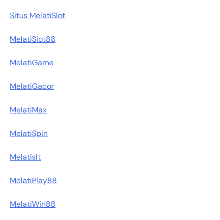
Situs MelatiSlot
MelatiSlot88
MelatiGame
MelatiGacor
MelatiMax
MelatiSpin
Melatislt
MelatiPlay88
MelatiWin88