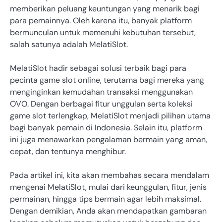
memberikan peluang keuntungan yang menarik bagi
para pemainnya. Oleh karena itu, banyak platform
bermunculan untuk memenuhi kebutuhan tersebut,
salah satunya adalah MelatiSlot.
MelatiSlot hadir sebagai solusi terbaik bagi para
pecinta game slot online, terutama bagi mereka yang
menginginkan kemudahan transaksi menggunakan
OVO. Dengan berbagai fitur unggulan serta koleksi
game slot terlengkap, MelatiSlot menjadi pilihan utama
bagi banyak pemain di Indonesia. Selain itu, platform
ini juga menawarkan pengalaman bermain yang aman,
cepat, dan tentunya menghibur.
Pada artikel ini, kita akan membahas secara mendalam
mengenai MelatiSlot, mulai dari keunggulan, fitur, jenis
permainan, hingga tips bermain agar lebih maksimal.
Dengan demikian, Anda akan mendapatkan gambaran