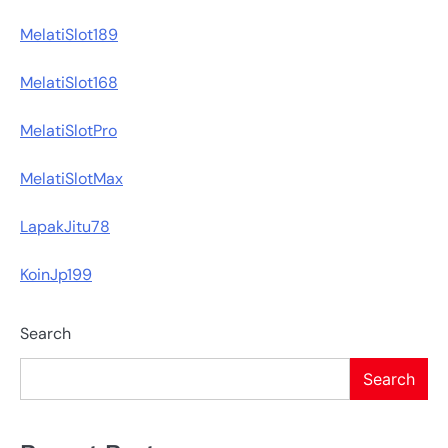
MelatiSlot189
MelatiSlot168
MelatiSlotPro
MelatiSlotMax
LapakJitu78
KoinJp199
Search
Search