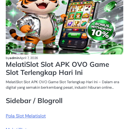
by
admin
April 7, 2026
MelatiSlot Slot APK OVO Game
Slot Terlengkap Hari Ini
MelatiSlot Slot APK OVO Game Slot Terlengkap Hari Ini – Dalam era
digital yang semakin berkembang pesat, industri hiburan online…
Sidebar / Blogroll
Pola Slot Melatislot