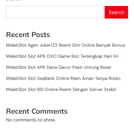
Search
Recent Posts
MelatiSlot Agen Joker123 Resmi Slot Online Banyak Bonus
MelatiSlot Slot APK OVO Game Slot Terlengkap Hari Ini
MelatiSlot Slot APK Dana Gacor Pasti Untung Besar
MelatiSlot Slot SeaBank Online Main Aman Tanpa Risiko
MelatiSlot Slot BSI Online Resmi Dengan Server Stabil
Recent Comments
No comments to show.