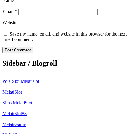
Name
*
Email
*
Website
Save my name, email, and website in this browser for the next
time I comment.
Sidebar / Blogroll
Pola Slot Melatislot
MelatiSlot
Situs MelatiSlot
MelatiSlot88
MelatiGame