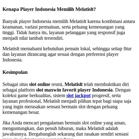
Kenapa Player Indonesia Memilih Melatislt?
Banyak player Indonesia memilih Melatislt karena kombinasi antara
keamanan, variasi permainan, serta peluang kemenangan yang
tinggi. Tidak hanya itu, layanan pelanggan yang responsif juga
menjadi nilai tambah tersendiri.
Melatislt memahami kebutuhan pemain lokal, sehingga setiap fitur
dan layanan dirancang agar sesuai dengan preferensi player
Indonesia.
Kesimpulan
Sebagai situs
slot online
resmi,
Melatislt
telah membuktikan diri
sebagai platform
slot maxwin favorit player Indonesia
. Dengan
koleksi game berkualitas, sistem
slot jackpot
progresif, serta
layanan profesional, Melatislt menjadi pilihan tepat bagi siapa saja
yang ingin merasakan sensasi bermain slot dengan peluang
kemenangan besar.
Jika Anda mencari pengalaman bermain slot online yang aman,
menguntungkan, dan penuh hiburan, maka Melatislt adalah
jawabannya. Bergabunglah sekarang dan rasakan sendiri sensasi