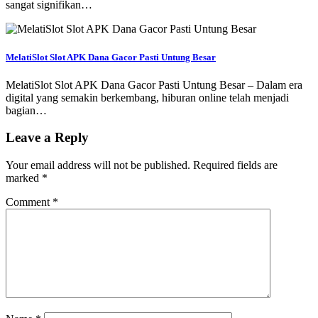
sangat signifikan…
MelatiSlot Slot APK Dana Gacor Pasti Untung Besar
MelatiSlot Slot APK Dana Gacor Pasti Untung Besar – Dalam era
digital yang semakin berkembang, hiburan online telah menjadi
bagian…
Leave a Reply
Your email address will not be published.
Required fields are
marked
*
Comment
*