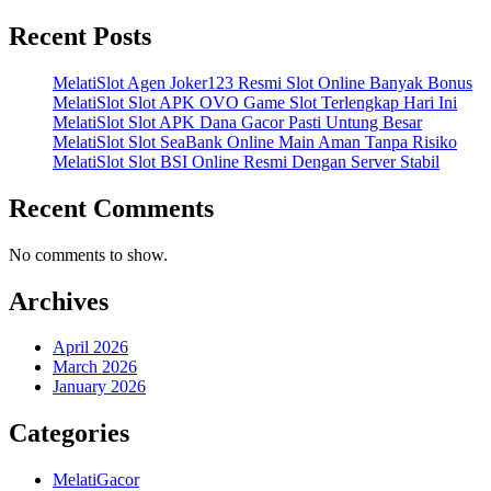
Recent Posts
MelatiSlot Agen Joker123 Resmi Slot Online Banyak Bonus
MelatiSlot Slot APK OVO Game Slot Terlengkap Hari Ini
MelatiSlot Slot APK Dana Gacor Pasti Untung Besar
MelatiSlot Slot SeaBank Online Main Aman Tanpa Risiko
MelatiSlot Slot BSI Online Resmi Dengan Server Stabil
Recent Comments
No comments to show.
Archives
April 2026
March 2026
January 2026
Categories
MelatiGacor