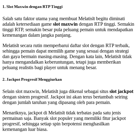
1. Slot Maxwin dengan RTP Tinggi
Salah satu faktor utama yang membuat Melatislt begitu diminati
adalah ketersediaan game
slot maxwin
dengan RTP tinggi. Semakin
tinggi RTP, semakin besar pula peluang pemain untuk mendapatkan
kemenangan dalam jangka panjang.
Melatislt secara rutin memperbarui daftar slot dengan RTP terbaik,
sehingga pemain dapat memilih game yang sesuai dengan strategi
dan gaya bermain masing-masing. Dengan kata lain, Melatislt tidak
hanya mengandalkan keberuntungan, tetapi juga memberikan
peluang realistis bagi player untuk menang besar.
2. Jackpot Progresif Menggiurkan
Selain slot maxwin, Melatislt juga dikenal sebagai situs
slot jackpot
dengan sistem progresif. Jackpot ini akan terus bertambah seiring
dengan jumlah taruhan yang dipasang oleh para pemain.
Menariknya, jackpot di Melatislt tidak terbatas pada satu jenis
permainan saja. Banyak slot populer yang memiliki fitur jackpot
progresif, sehingga setiap spin berpotensi menghasilkan
kemenangan luar biasa.