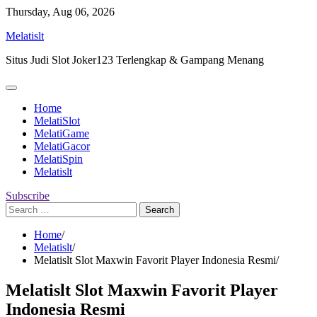
Skip
Thursday, Aug 06, 2026
to
Melatislt
content
Situs Judi Slot Joker123 Terlengkap & Gampang Menang
Home
MelatiSlot
MelatiGame
MelatiGacor
MelatiSpin
Melatislt
Subscribe
Search
for:
Home
Melatislt
Melatislt Slot Maxwin Favorit Player Indonesia Resmi
Melatislt Slot Maxwin Favorit Player
Indonesia Resmi