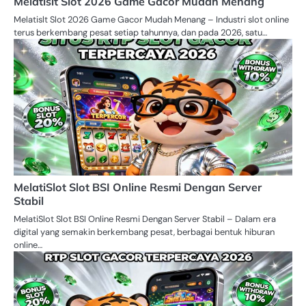
Melatislt Slot 2026 Game Gacor Mudah Menang
Melatislt Slot 2026 Game Gacor Mudah Menang – Industri slot online
terus berkembang pesat setiap tahunnya, dan pada 2026, satu…
MelatiSlot Slot BSI Online Resmi Dengan Server
Stabil
MelatiSlot Slot BSI Online Resmi Dengan Server Stabil – Dalam era
digital yang semakin berkembang pesat, berbagai bentuk hiburan
online…