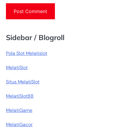
Sidebar / Blogroll
Pola Slot Melatislot
MelatiSlot
Situs MelatiSlot
MelatiSlot88
MelatiGame
MelatiGacor