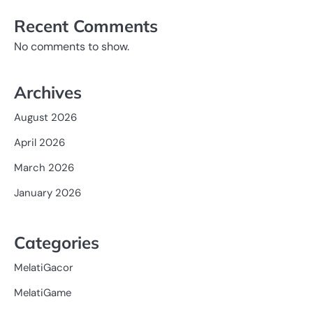
Recent Comments
No comments to show.
Archives
August 2026
April 2026
March 2026
January 2026
Categories
MelatiGacor
MelatiGame