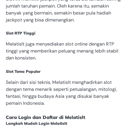
jumlah taruhan pemain. Oleh karena itu, semakin
banyak yang bermain, semakin besar pula hadiah
jackpot yang bisa dimenangkan.
Slot RTP Tinggi
Melatislt juga menyediakan slot online dengan RTP
tinggi yang memberikan peluang menang lebih stabil
dan konsisten.
Slot Tema Populer
Selain dari sisi teknis, Melatislt menghadirkan slot
dengan tema menarik seperti petualangan, mitologi,
fantasi, hingga budaya Asia yang disukai banyak
pemain Indonesia.
Cara Login dan Daftar di Melatislt
Langkah Mudah Login Melatislt