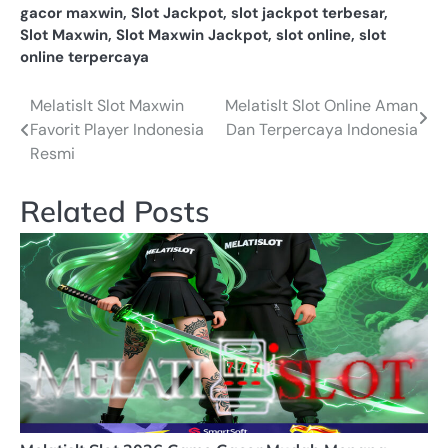
gacor maxwin
,
Slot Jackpot
,
slot jackpot terbesar
,
Slot Maxwin
,
Slot Maxwin Jackpot
,
slot online
,
slot
online terpercaya
Melatislt Slot Maxwin
Melatislt Slot Online Aman
Post
Favorit Player Indonesia
Dan Terpercaya Indonesia
navigation
Resmi
Related Posts