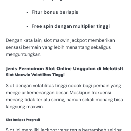
Fitur bonus berlapis
Free spin dengan multiplier tinggi
Dengan kata lain, slot maxwin jackpot memberikan
sensasi bermain yang lebih menantang sekaligus
menguntungkan.
Jenis Permainan Slot Online Unggulan di Melatislt
Slot Maxwin Volatilitas Tinggi
Slot dengan volatilitas tinggi cocok bagi pemain yang
mengejar kemenangan besar. Meskipun frekuensi
menang tidak terlalu sering, namun sekali menang bisa
langsung maxwin.
Slot Jackpot Progresif
Slot ini memiliki jackpot yang terus bertambah seiring