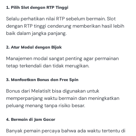
1. Pilih Slot dengan RTP Tinggi
Selalu perhatikan nilai RTP sebelum bermain. Slot
dengan RTP tinggi cenderung memberikan hasil lebih
baik dalam jangka panjang.
2. Atur Modal dengan Bijak
Manajemen modal sangat penting agar permainan
tetap terkendali dan tidak merugikan.
3. Manfaatkan Bonus dan Free Spin
Bonus dari Melatislt bisa digunakan untuk
memperpanjang waktu bermain dan meningkatkan
peluang menang tanpa risiko besar.
4. Bermain di Jam Gacor
Banyak pemain percaya bahwa ada waktu tertentu di