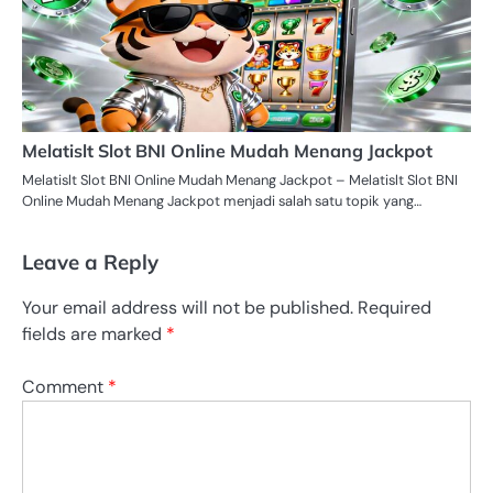
Melatislt Slot BNI Online Mudah Menang Jackpot
Melatislt Slot BNI Online Mudah Menang Jackpot – Melatislt Slot BNI
Online Mudah Menang Jackpot menjadi salah satu topik yang…
Leave a Reply
Your email address will not be published.
Required
fields are marked
*
Comment
*