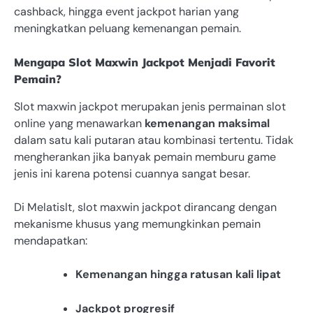
cashback, hingga event jackpot harian yang
meningkatkan peluang kemenangan pemain.
Mengapa Slot Maxwin Jackpot Menjadi Favorit
Pemain?
Slot maxwin jackpot merupakan jenis permainan slot
online yang menawarkan
kemenangan maksimal
dalam satu kali putaran atau kombinasi tertentu. Tidak
mengherankan jika banyak pemain memburu game
jenis ini karena potensi cuannya sangat besar.
Di Melatislt, slot maxwin jackpot dirancang dengan
mekanisme khusus yang memungkinkan pemain
mendapatkan:
Kemenangan hingga ratusan kali lipat
Jackpot progresif