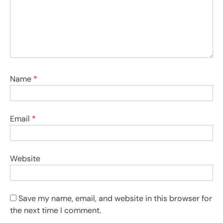
Name
*
Email
*
Website
Save my name, email, and website in this browser for
the next time I comment.